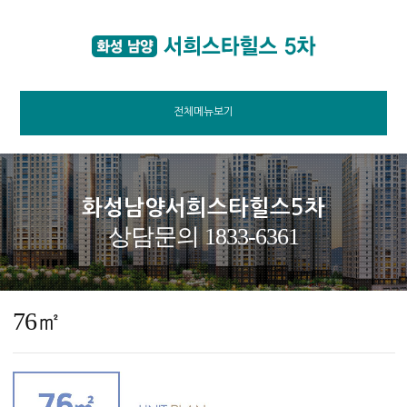
전체메뉴보기
화성남양서희스타힐스5차
상담문의 1833-6361
76㎡